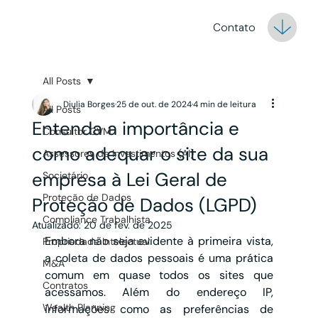
Contato
All Posts
Diulia Borges
25 de out. de 2024
4 min de leitura
All Posts
Entenda a importância e
Consultor CVM
como adequar o site da sua
Assessores de Investimentos (AI)
empresa à Lei Geral de
Societário
Proteção de Dados
Proteção de Dados (LGPD)
Compliance Trabalhista
Atualizado:
20 de fev. de 2025
Embora não seja evidente à primeira vista, 
Propriedade Intelectual
a coleta de dados pessoais é uma prática 
M&A
comum em quase todos os sites que 
Contratos
acessamos. Além do endereço IP, 
Wealth Planning
informações como as preferências de 