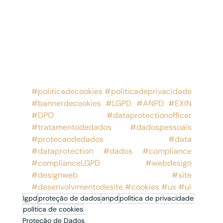
#politicadecookies
#politicadeprivacidade
#bannerdecookies
#LGPD
#ANPD
#EXIN
#DPO
#dataprotectionofficer
#tratamentodedados
#dadospessoais
#protecaodedados
#data
#dataprotection
#dados
#compliance
#complianceLGPD
#webdesign
#designweb
#site
#desenvolvimentodesite
#cookies
#ux
#ui
lgpd
proteção de dados
anpd
política de privacidade
política de cookies
Proteção de Dados