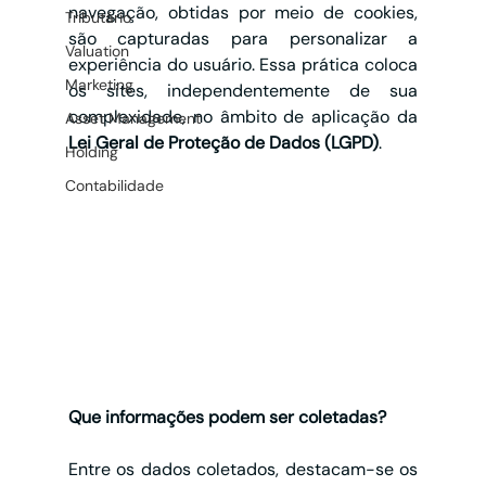
navegação, obtidas por meio de 
cookies
, 
Tributário
são capturadas para personalizar a 
Valuation
experiência do usuário. Essa prática coloca 
Marketing
os sites, independentemente de sua 
complexidade, no âmbito de aplicação da 
Asset Management
Lei Geral de Proteção de Dados (LGPD)
.
Holding
Contabilidade
Que informações podem ser coletadas?
Entre os dados coletados, destacam-se os 