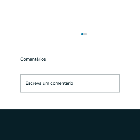
Comentários
Escreva um comentário
ANPD aplica sanções ao INSS por
infração à LGPD