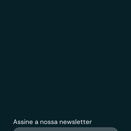
Para Você
Grupo Empresarial
Sobre
Veritas Law
Soluções
Veritas Design
Diferenciais
Veritas Contabilidade
Público
Veritas Financeiro
Avaliações
Veritas Carreiras
Contato
Veritas News
Assine a nossa newsletter