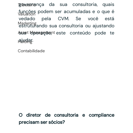
governança da sua consultoria, quais 
Tributário
funções podem ser acumuladas e o que é 
Valuation
vedado pela CVM. Se você está 
Marketing
estruturando sua consultoria ou ajustando 
Asset Management
sua operação, este conteúdo pode te 
ajudar.
Holding
Contabilidade
O diretor de consultoria e compliance 
precisam ser sócios?