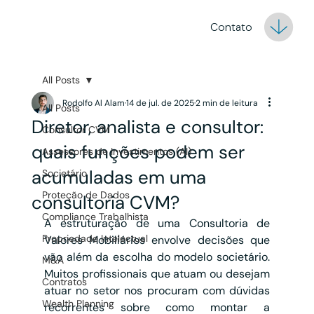
Contato
All Posts
Rodolfo Al Alam
14 de jul. de 2025
2 min de leitura
All Posts
Diretor, analista e consultor:
Consultor CVM
quais funções podem ser
Assessores de Investimentos (AI)
acumuladas em uma
Societário
Proteção de Dados
consultoria CVM?
Compliance Trabalhista
A estruturação de uma Consultoria de 
Propriedade Intelectual
Valores Mobiliários envolve decisões que 
vão além da escolha do modelo societário. 
M&A
Muitos profissionais que atuam ou desejam 
Contratos
atuar no setor nos procuram com dúvidas 
Wealth Planning
recorrentes sobre como montar a 