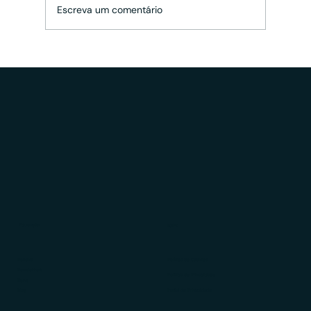
Escreva um comentário
Consultor CVM: Saiba quais as
tecnologias que você precisa ter na
rotina da sua operação
Educação
LGPD
Ebooks
Política de Cookies
Newsletters
Política de Privacidade
News
Portal de Privacidade
Blog