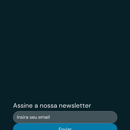
Para Você
Grupo Empresarial
Sobre
Veritas Law
Soluções
Veritas Design
Diferenciais
Veritas Contabilidade
Público
Veritas Financeiro
Avaliações
Veritas Carreiras
Contato
Veritas News
Assine a nossa newsletter
Enviar