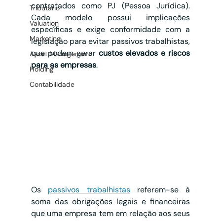
contratados como PJ (Pessoa Jurídica). 
Tributário
Cada modelo possui implicações 
Valuation
específicas e exige conformidade com a 
Marketing
legislação para evitar passivos trabalhistas, 
que podem gerar 
custos elevados e riscos 
Asset Management
para as empresas
.
Holding
Contabilidade
Os 
passivos trabalhistas
 referem-se à 
soma das obrigações legais e financeiras 
que uma empresa tem em relação aos seus 