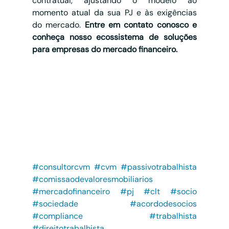
contratual, ajustando o modelo ao 
momento atual da sua PJ e às exigências 
do mercado. 
Entre em contato conosco e 
conheça nosso ecossistema de soluções 
para empresas do mercado financeiro.
#consultorcvm
#cvm
#passivotrabalhista
#comissaodevaloresmobiliarios
#mercadofinanceiro
#pj
#clt
#socio
#sociedade
#acordodesocios
#compliance
#trabalhista
#direitotrabalhista