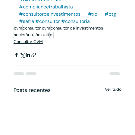
#compliancetrabalhista
#consultordeinvestimentos
#xp
#btg
#safra
#consultor
#consultoria
cvm
consultor cvm
consultor de investimentos
societário
sócio
clt
pj
Consultor CVM
Posts recentes
Ver tudo