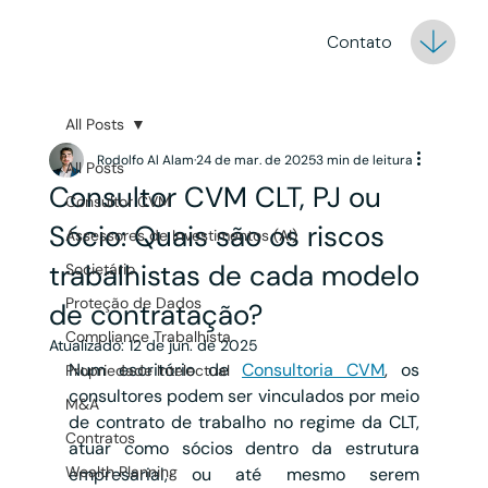
Contato
All Posts
Rodolfo Al Alam
24 de mar. de 2025
3 min de leitura
All Posts
Consultor CVM CLT, PJ ou
Consultor CVM
Sócio: Quais são os riscos
Assessores de Investimentos (AI)
trabalhistas de cada modelo
Societário
Proteção de Dados
de contratação?
Compliance Trabalhista
Atualizado:
12 de jun. de 2025
Num escritório de 
Consultoria CVM
, os 
Propriedade Intelectual
consultores podem ser vinculados por meio 
M&A
de contrato de trabalho no regime da CLT, 
Contratos
atuar como sócios dentro da estrutura 
Wealth Planning
empresarial, ou até mesmo serem 