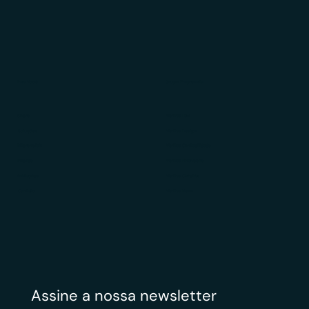
Para Você
Grupo Empresarial
Sobre
Veritas Law
Soluções
Veritas Design
Diferenciais
Veritas Contabilidade
Público
Veritas Financeiro
Avaliações
Veritas Carreiras
Contato
Veritas News
Assine a nossa newsletter