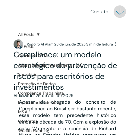
Contato
All Posts
Rodolfo Al Alam
28 de jun. de 2023
3 min de leitura
All Posts
Compliance: um modelo
Consultor CVM
estratégico de prevenção de
Assessores de Investimentos (AI)
riscos para escritórios de
Societário
Proteção de Dados
investimentos
Compliance Trabalhista
Atualizado:
25 de abr. de 2025
Apesar da chegada do conceito de 
Propriedade Intelectual
Compliance ao Brasil ser bastante recente, 
M&A
esse modelo tem precedente histórico 
Contratos
ainda na década de 70. Com a explosão do 
caso Watergate e a renúncia de Richard 
Wealth Planning