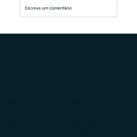
Escreva um comentário
A Reforma Silenciosa do Imposto de
Renda: qual o impacto para consultorias
e assessorias de investimento?
Educação
LGPD
Ebooks
Política de Cookies
Newsletters
Política de Privacidade
News
Portal de Privacidade
Blog