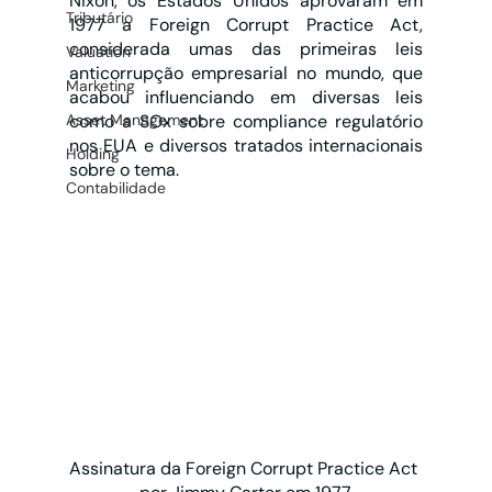
Nixon, os Estados Unidos aprovaram em 
Tributário
1977 a Foreign Corrupt Practice Act, 
considerada umas das primeiras leis 
Valuation
anticorrupção empresarial no mundo, que 
Marketing
acabou influenciando em diversas leis 
Asset Management
como a SOx sobre compliance regulatório 
nos EUA e diversos tratados internacionais 
Holding
sobre o tema. 
Contabilidade
Assinatura da Foreign Corrupt Practice Act 