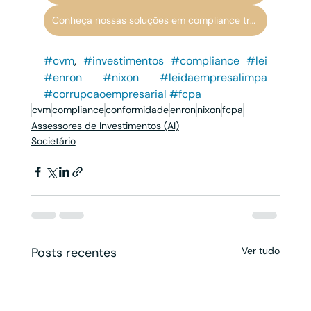
Conheça nossas soluções em compliance trabalhista
#cvm
, 
#investimentos
#compliance
#lei
#enron
#nixon
#leidaempresalimpa
#corrupcaoempresarial
#fcpa
cvm
compliance
conformidade
enron
nixon
fcpa
Assessores de Investimentos (AI)
Societário
Posts recentes
Ver tudo