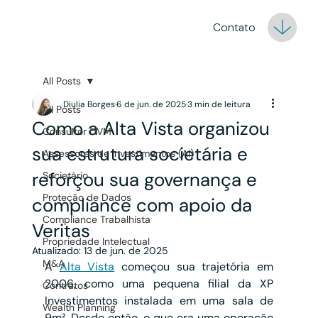
Contato
All Posts
Diulia Borges
6 de jun. de 2025
3 min de leitura
All Posts
Como a Alta Vista organizou
Consultor CVM
sua estrutura societária e
Assessores de Investimentos (AI)
reforçou sua governança e
Societário
Proteção de Dados
compliance com apoio da
Compliance Trabalhista
Veritas
Propriedade Intelectual
Atualizado:
13 de jun. de 2025
M&A
A 
Alta Vista
 começou sua trajetória em 
2006, como uma pequena filial da XP 
Contratos
Investimentos instalada em uma sala de 
Wealth Planning
9m². Desde então, o que era uma operação 