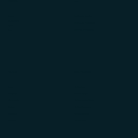
Educação
LGPD
Ebooks
Política de Cookies
Newsletters
Política de Privacidade
News
Portal de Privacidade
Blog
Para Você
Grupo Empresarial
Sobre
Veritas Law
Soluções
Veritas Design
Diferenciais
Veritas Contabilidade
Público
Veritas Financeiro
Avaliações
Veritas Carreiras
Contato
Veritas News