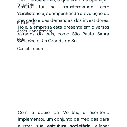
Tributário
enxuta foi se transformando com 
consistência, acompanhando a evolução do 
Valuation
mercado e das demandas dos investidores. 
Marketing
Hoje, a empresa está presente em diversos 
Asset Management
estados do país, como São Paulo, Santa 
Holding
Catarina e Rio Grande do Sul.
Contabilidade
Com o apoio da Veritas, o escritório 
implementou um conjunto de medidas para 
ajustar sua 
estrutura societária
, alinhar 