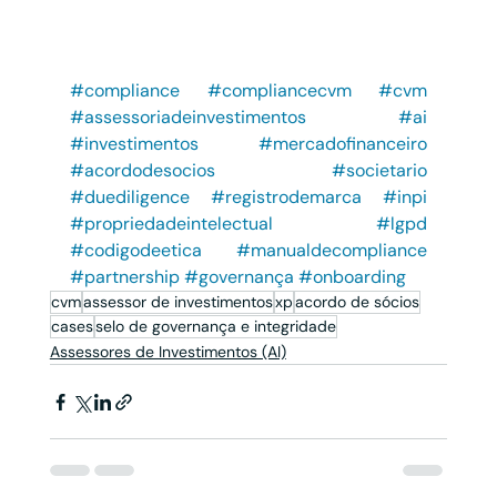
#compliance
#compliancecvm
#cvm
#assessoriadeinvestimentos
#ai
#investimentos
#mercadofinanceiro
#acordodesocios
#societario
#duediligence
#registrodemarca
#inpi
#propriedadeintelectual
#lgpd
#codigodeetica
#manualdecompliance
#partnership
#governança
#onboarding
cvm
assessor de investimentos
xp
acordo de sócios
cases
selo de governança e integridade
Assessores de Investimentos (AI)