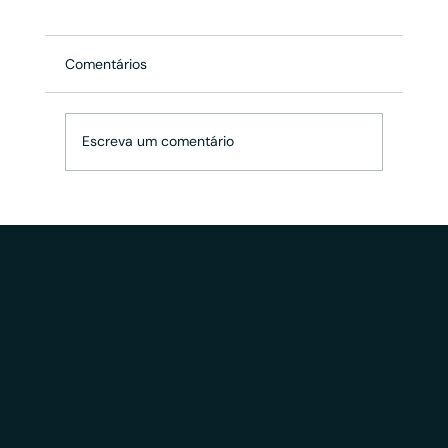
Comentários
Escreva um comentário
Apoio estratégico da Veritas na
estruturação da Red Diamond Capital