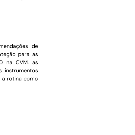
mendações de 
teção para as 
0 na CVM, as 
s instrumentos 
 a rotina como 