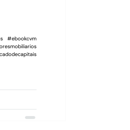
os
#ebookcvm
oresmobiliarios
adodecapitais