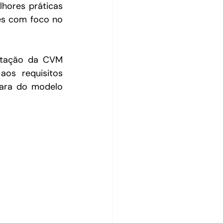
ores práticas 
es com foco no 
tação da CVM 
os requisitos 
ara do modelo 