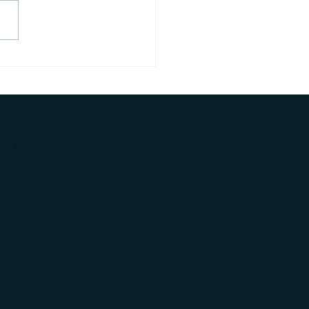
em três novas
ultorias CVM no Brasil
arço: todas elas
ssoradas pela Veritas
Educação
LGPD
Política de Cookies
Ebooks
Política de
Newsletters
Privacidade
News
Portal de
Blog
Privacidade