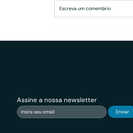
Escreva um comentário
Como a Rating A estruturou
sua Consultoria CVM com
governança, compliance e
eficiência regulatória
Assine a nossa newsletter
Enviar