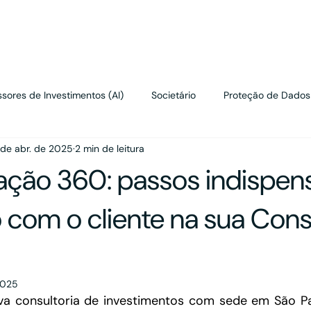
renciais
sores de Investimentos (AI)
Societário
Proteção de Dados
 de abr. de 2025
2 min de leitura
Contratos
Wealth Planning
Tributário
Valuation
ção 360: passos indispen
o com o cliente na sua Cons
2025
va consultoria de investimentos com sede em São Paul