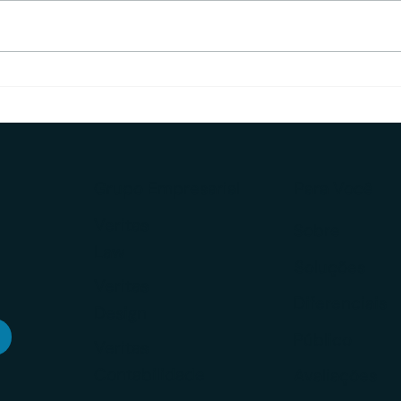
Case Finacta: Due Diligence
Surg
de Sócios na estruturação
Cons
de uma Consultoria CVM
em m
asse
Grupo Empresarial
Para Você
Veritas
Sobre
Law
Soluções
Veritas
Diferenciais
Design
Público
Veritas
Contabilidade
Avaliações