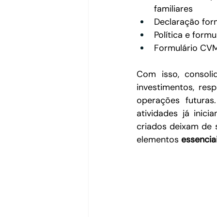
familiares
Declaração form
Política e formu
Formulário CVM
Com isso, consol
investimentos, res
operações futura
atividades já inic
criados deixam de 
elementos 
essencia