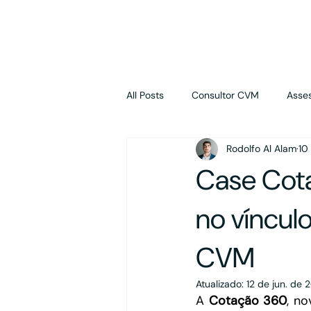
Início
Benefícios
Soluções
Avaliações
Dife
All Posts
Consultor CVM
Asses
Rodolfo Al Alam
10
Propriedade Intelectual
M&A
Case Cota
Holding
Contabilidade
no víncul
CVM
Atualizado:
12 de jun. de 
A 
Cotação 360
, no