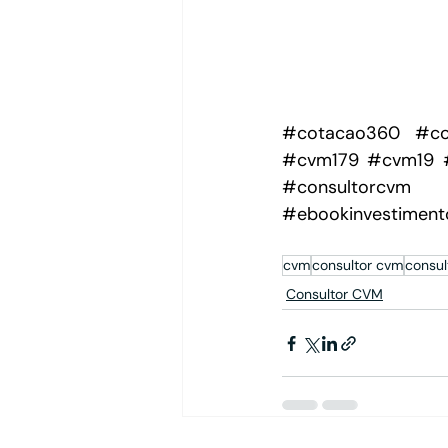
#cotacao360
#co
#cvm179
#cvm19
#consultorcvm
#ebookinvestiment
cvm
consultor cvm
consul
Consultor CVM