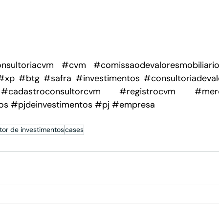
nsultoriacvm
#cvm
#comissaodevaloresmobiliari
#xp
#btg
#safra
#investimentos
#consultoriadeval
#cadastroconsultorcvm
#registrocvm
#merc
os
#pjdeinvestimentos
#pj
#empresa
tor de investimentos
cases