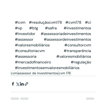
#cvm
#resoluçãocvm178
#cvm178
#ci
#xp
#btg
#safra
#investimentos
#investidor
#assessoriadeinvestimentos
#assessor
#assessordeinvestimentos
#valoresmobiliários
#consultorcvm
#consultoriacvm
#transparência
#assessoria
#valoresmobiliários
#mercadofinanceiro
#regulação
#investimentosemvaloresmobiliários
cvm
assessor de investimentos
cvm 178