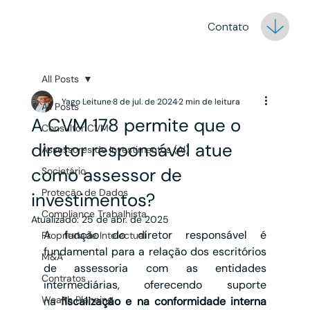
Contato
All Posts
Yago Leitune
8 de jul. de 2024
2 min de leitura
All Posts
A CVM 178 permite que o
Consultor CVM
diretor responsável atue
Assessores de Investimentos (AI)
como assessor de
Societário
Proteção de Dados
investimentos?
Compliance Trabalhista
Atualizado:
25 de abr. de 2025
A função do diretor responsável é 
Propriedade Intelectual
fundamental para a relação dos escritórios 
M&A
de assessoria com as entidades 
Contratos
intermediárias, oferecendo suporte 
Wealth Planning
na
 fiscalização e na conformidade interna 