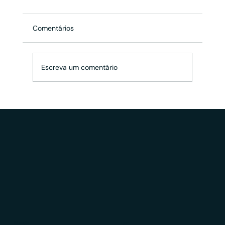
Comentários
Escreva um comentário
CVM 178 e 179: Tudo que você precisa
saber sobre o Diretor Responsável
Educação
LGPD